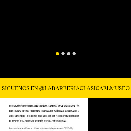
SÍGUENOS EN
@LABARBERIACLASICAELMUSEO